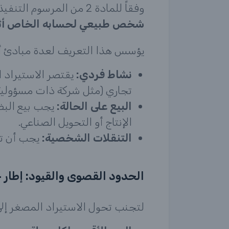
وفقاً للمادة 2 من المرسوم التنفيذي رقم 25-170، يُعرَّف الاستيراد المصغر بأنه
شخص طبيعي لحسابه الخاص أثناء ت
يؤسس هذا التعريف لعدة مبادئ أ
نشاط فردي:
يقتصر الاستيراد 
تجاري (مثل شركة ذات مسؤول
البيع على الحالة:
يجب بيع البض
الإنتاج أو التحويل الصناعي.
التنقلات الشخصية:
يجب أن تت
الحدود القصوى والقيود: إطار 
لتجنب تحول الاستيراد المصغر إلى