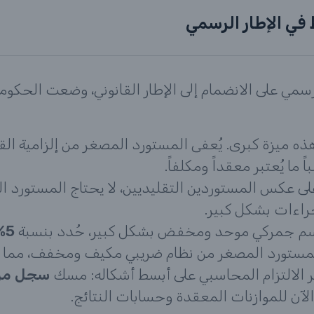
 في الإطار الرسمي
رسمي على الانضمام إلى الإطار القانوني، وضعت الحكوم
ه ميزة كبرى. يُعفى المستورد المصغر من إلزامية ال
ى عكس المستوردين التقليديين، لا يحتاج المستورد
جراءات بشكل كبير.
سم جمركي موحد ومخفض بشكل كبير، حُدد بنسبة
5%
ستورد المصغر من نظام ضريبي مكيف ومخفف، مما يسهل
 الالتزام المحاسبي على أبسط أشكاله: مسك
سجل مرق
الآن للموازنات المعقدة وحسابات النتائج.