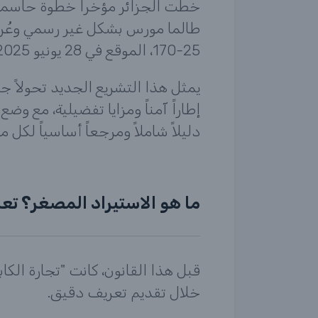
خطت الجزائر مؤخراً خطوة حاسمة ف
طالما مورس بشكل غير رسمي وعُرف ب
25-170، الموقع في 28 يونيو 2025 والمنشور في الجريدة الرسمية رقم 40.
يمثل هذا التشريع الجديد تحولاً جذ
إطاراً آمناً ومزايا تفضيلية، مع 
دليلاً شاملاً ومرجعاً أساسياً لكل 
ما هو الاستيراد المصغر؟ ت
قبل هذا القانون، كانت "تجارة الكا
خلال تقديم تعريف دقيق.