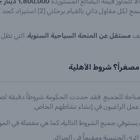
ا تتجاوز قيمة البضائع المستوردة
1,800,000 دينار جزائري
 لكل مقاول ذاتي بالقيام برحلتي (2) استيراد كحد أقصى في الشهر.
سقف
مستقل عن المنحة السياحية السنوية
، التي تظل 
مصغراً؟ شروط الأهلية
تاحة للجميع. فقد حددت الحكومة شروطاً دقيقة لضم
عمل الراغبون في إنشاء نشاطهم الخاص.
جميع الشروط التالية، كما هي مفصلة في المواد 3 و5 و6 من المرس
ئري الجنسية ومقيماً في الجزائر.