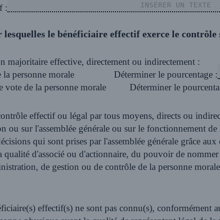
f :
 lesquelles le bénéficiaire effectif exerce le contrôl
n majoritaire effective, directement ou indirectement :
 la personne morale
Déterminer le pourcentage :
 vote de la personne morale
Déterminer le pourcenta
rects ou indirects, sur les organes de direction,
écisions qui sont prises par l'assemblée générale grâce aux 
du pouvoir de nommer ou de révoquer la majorité des
istration, de gestion ou de contrôle de la personne morale
critères (1) et (2) ci-dessus, le