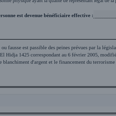
if est la personne physique ayant la qualité de représentant légal de
ersonne est devenue bénéficiaire effective :
u fausse est passible des peines prévues par la législ
 correspondant au 6 février 2005, modifiée et complétée, relative à la
 le blanchiment d'argent et le financement du terrorisme