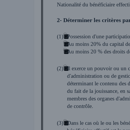
Nationalité du bénéficiaire effecti
2- Déterminer les critères par
(1)
Possession d'une participatio
Au moins 20% du capital de
Au moins 20 % des droits de
(2)
Il exerce un pouvoir ou un contrôle effectif ou légal par tous moyens, di
d'administration ou de gestion ou sur l'assemblée générale ou sur le fonctionnement de la personne morale, en
déterminant le contenu des d
du fait de la jouissance, en sa qualité d'associé ou d'actionnaire, 
membres des organes d'admin
de contrôle.
(3)
Dans le cas où le ou les bénéficiaire(s) effectif(s) ne sont pas connu(s), conformément aux 