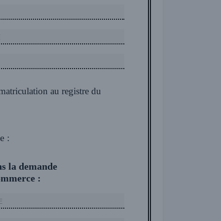
matriculation au registre du
e :
ans la demande
commerce :