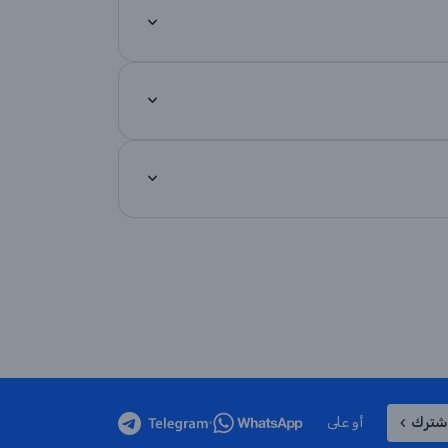
شترك
أو على
•