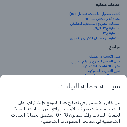
خدمات مجانية
كشف تفصيلي بالعملاء (جدول 104)
مصادقة والتحقق من NIF
استمارة التصريح بالمستفيد الحقيقي
استمارة ج12 النهائي
استمارة ج12
استمارة الرسم على التكوين والتمهين
مراجع
دليل الاستيراد المصغر
دليل السجل التجاري والرقم الضريبي
مدونة النشاطات الاقتصادية
دليل التعريفة الجمركية
البرنامج التقديري للاستيراد
الجريدة الرسمية الجزائرية
سياسة حماية البيانات
مركز الامتثال
الشروط والسياسات
من خلال الاستمرار في تصفح هذا الموقع، فإنك توافق على
شروط الاستخدام
استخدام ملفات تعريف الارتباط وتوافق على سياستنا العامة
سياسة الخصوصية
لحماية البيانات وفقًا للقانون 18-07 المتعلق بحماية البيانات
الشخصية في معالجة المعلومات الشخصية.
ConformePro™ علامة مسجلة لشركة
S.A.R.L Business Innovative