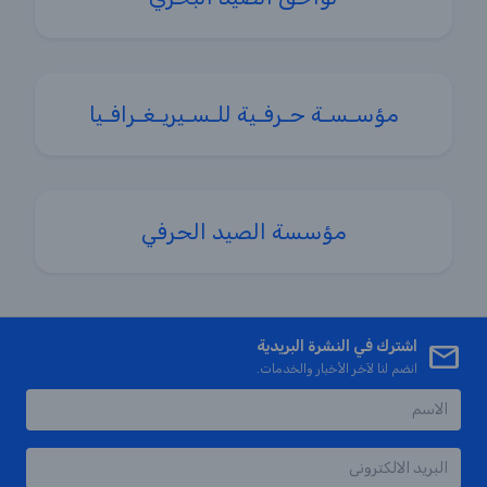
مؤسـسـة حـرفـية للـسـيريـغـرافـيا
مؤسسة الصيد الحرفي
اشترك في النشرة البريدية
انضم لنا لآخر الأخبار والخدمات.