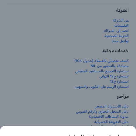
الشركة
عن الشركة
التقييمات
انضم إلى الشركاء
الحزمة الصحفية
تواصل معنا
خدمات مجانية
كشف تفصيلي بالعملاء (جدول 104)
مصادقة والتحقق من NIF
استمارة التصريح بالمستفيد الحقيقي
استمارة ج12 النهائي
استمارة ج12
استمارة الرسم على التكوين والتمهين
مراجع
دليل الاستيراد المصغر
دليل السجل التجاري والرقم الضريبي
مدونة النشاطات الاقتصادية
دليل التعريفة الجمركية
البرنامج التقديري للاستيراد
الجريدة الرسمية الجزائرية