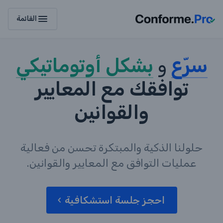
menu
القائمة
سرّع
و
بشكل أوتوماتيكي
توافقك مع المعايير
والقوانين
حلولنا الذكية والمبتكرة تحسن من فعالية
عمليات التوافق مع المعايير والقوانين.
احجز جلسة استشكافية