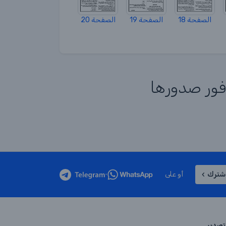
الصفحة 18
الصفحة 19
الصفحة 20
 فور صدورها
شترك
أو على
•
لتصدير