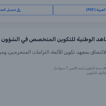
تحميل العدد 30 باللغة الفرنسية 
تحاق بمعهد تكوين الأئمة، التزامات المتخرجين، وميز
 التكوين (بحد أقصى 7 سنوات).
كاليف التكوين.