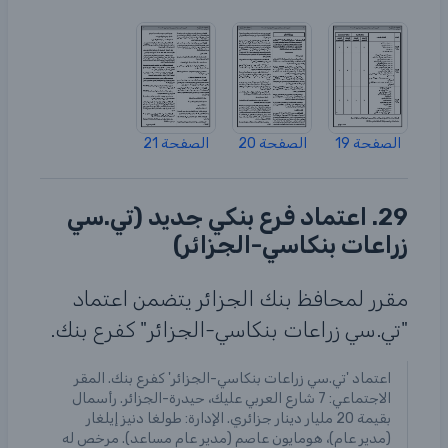
الصفحة 19
الصفحة 20
الصفحة 21
29. اعتماد فرع بنكي جديد (تي.سي
زراعات بنكاسي-الجزائر)
مقرر لمحافظ بنك الجزائر يتضمن اعتماد
"تي.سي زراعات بنكاسي-الجزائر" كفرع بنك.
اعتماد 'تي.سي زراعات بنكاسي-الجزائر' كفرع بنك. المقر
الاجتماعي: 7 شارع العربي عليك، حيدرة-الجزائر. رأسمال
بقيمة 20 مليار دينار جزائري. الإدارة: طولغا دنيز إيلغار
(مدير عام)، هومايون عاصم (مدير عام مساعد). مرخص له