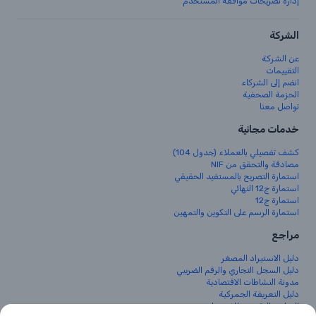
إدارة تصريحات موافقة المستخدم
الشركة
عن الشركة
التقييمات
انضم إلى الشركاء
الحزمة الصحفية
تواصل معنا
خدمات مجانية
كشف تفصيلي بالعملاء (جدول 104)
مصادقة والتحقق من NIF
استمارة التصريح بالمستفيد الحقيقي
استمارة ج12 النهائي
استمارة ج12
استمارة الرسم على التكوين والتمهين
مراجع
دليل الاستيراد المصغر
دليل السجل التجاري والرقم الضريبي
مدونة النشاطات الاقتصادية
دليل التعريفة الجمركية
البرنامج التقديري للاستيراد