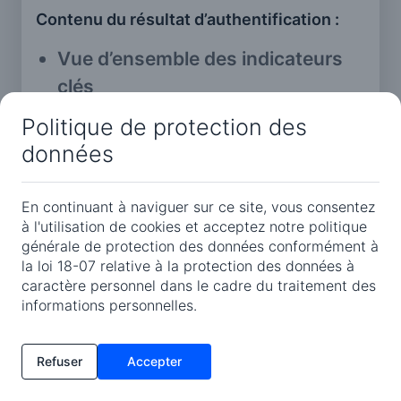
Contenu du résultat d’authentification :
Vue d’ensemble des indicateurs
clés
Politique de protection des
Un tableau de bord synthétique
données
affiche les principaux indicateurs
de conformité :
En continuant à naviguer sur ce site, vous consentez
à l'utilisation de cookies et acceptez notre politique
Nombre de clients conformes,
générale de protection des données conformément à
Nombre et types d’erreurs
la loi 18-07 relative à la protection des données à
caractère personnel dans le cadre du traitement des
détectées,
informations personnelles.
Taux de conformité global.
Résultats détaillés par entreprise
Refuser
Accepter