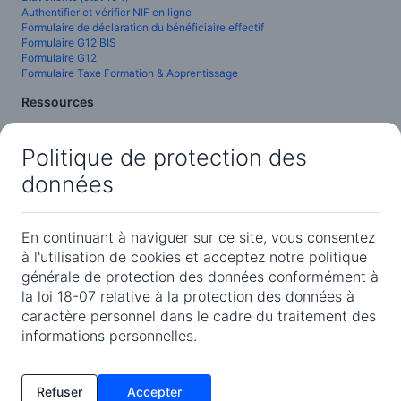
Authentifier et vérifier NIF en ligne
Formulaire de déclaration du bénéficiaire effectif
Formulaire G12 BIS
Formulaire G12
Formulaire Taxe Formation & Apprentissage
Ressources
Guide Micro Importation
Guide RC et NIF
Politique de protection des
Codes d'activités (NAE)
Code des tarifs douaniers
données
Programme Prévisionnel d'Importation
Journal Officiel Algérien
Hub de conformité
En continuant à naviguer sur ce site, vous consentez
Légal
à l'utilisation de cookies et acceptez notre politique
générale de protection des données conformément à
Conditions générales de vente
la loi 18-07 relative à la protection des données à
Politique de confidentialité
caractère personnel dans le cadre du traitement des
informations personnelles.
ConformePro™ est une marque de S.A.R.L Business Innovative Solutions
© 2026.
Hébergé en Algérie chez
KuntaCloud
.
🇩🇿
Refuser
Accepter
Développé en Algérie, avec passion