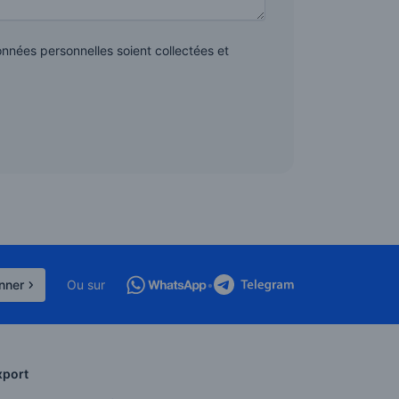
nées personnelles soient collectées et
nner
Ou sur
•
xport