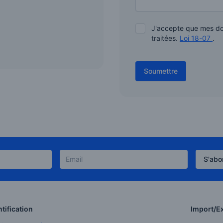
J'accepte que mes don
traitées.
Loi 18-07
.
Soumettre
S'abo
tification
Import/E