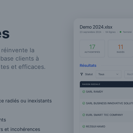
és
éinvente la
base clients à
tes et efficaces.
e radiés ou inexistants
nts
rs et incohérences