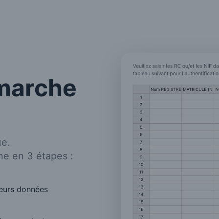
marche
ue.
e en 3 étapes :
leurs données