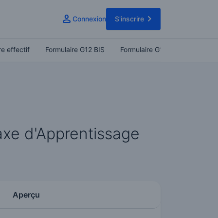
Connexion
S'inscrire
e effectif
Formulaire G12 BIS
Formulaire G12
Codes d'ac
axe d'Apprentissage
Aperçu