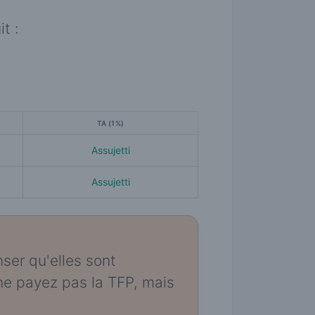
t :
TA (1%)
Assujetti
Assujetti
nser qu'elles sont
 ne payez pas la TFP, mais