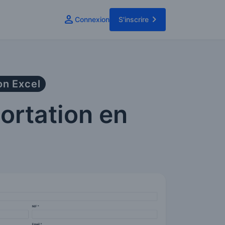
Connexion
S'inscrire
on Excel
ortation en