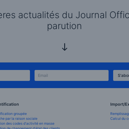
res actualités du Journal Offic
parution
S'abo
tification
Import/E
ification groupée
Remplissage
he par la raison sociale
Calcul du 
tion des codes d'activité en masse
tion de changement d'état des clients