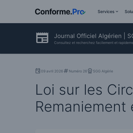
Services
Solu
Journal Officiel Algérien | 
Consultez et recherchez facilement et rapidement
09 avril 2026
Numéro 26
SGG Algérie
Loi sur les Cir
Remaniement e