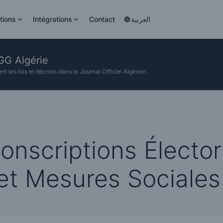
tions
Intégrations
Contact
العربية
SGG Algérie
 les lois et décrets dans le Journal Officiel Algérien.
conscriptions Élector
t Mesures Sociales