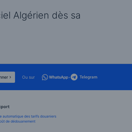
iel Algérien dès sa
nner
Ou sur
•
xport
 automatique des tarifs douaniers
coût de dédouanement